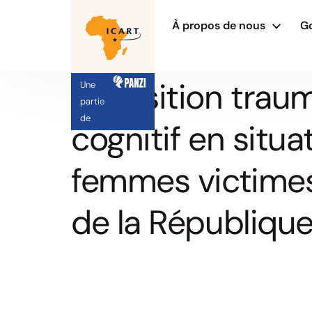
À propos de nous
G
Exposition trau
Une
partie
de
cognitif en situa
femmes victimes d
de la Républiqu