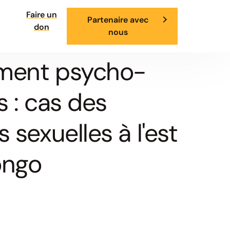
Faire un
Partenaire avec
don
nous
ement psycho-
s : cas des
sexuelles à l'est
ongo